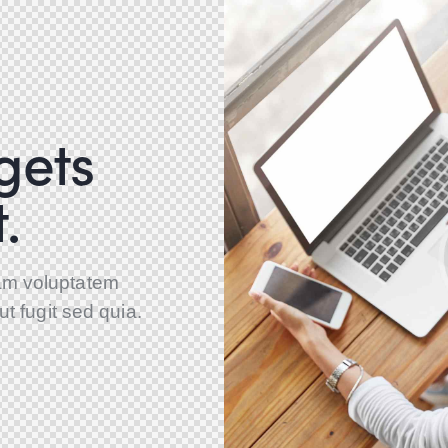
gets
.
am voluptatem
ut fugit sed quia.